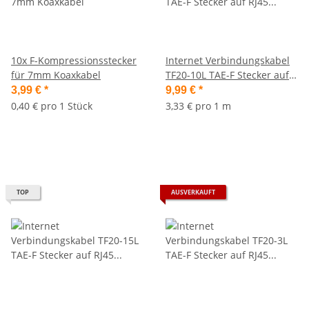
10x F-Kompressionsstecker
Internet Verbindungskabel
für 7mm Koaxkabel
TF20-10L TAE-F Stecker auf
RJ45 Stecker (8P2C), 10 m
3,99 €
*
9,99 €
*
0,40 € pro 1 Stück
3,33 € pro 1 m
TOP
AUSVERKAUFT