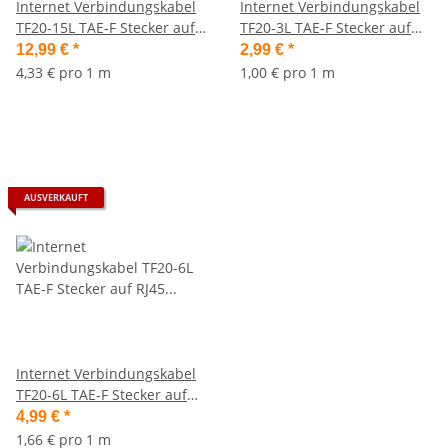
Internet Verbindungskabel
Internet Verbindungskabel
TF20-15L TAE-F Stecker auf
TF20-3L TAE-F Stecker auf
RJ45 Stecker (8P2C), 15 m
RJ45 Stecker (8P2C), 3 m
12,99 €
*
2,99 €
*
4,33 € pro 1 m
1,00 € pro 1 m
AUSVERKAUFT
Internet Verbindungskabel
TF20-6L TAE-F Stecker auf
RJ45 Stecker (8P2C), 6 m
4,99 €
*
1,66 € pro 1 m