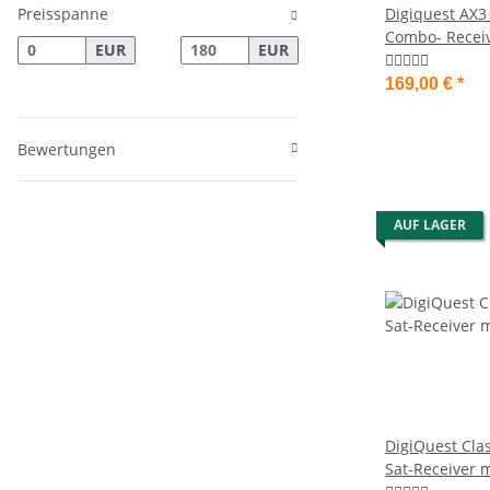
Preisspanne
Digiquest AX3 
Combo- Receive
EUR
EUR
Karte und And
169,00 €
*
Bewertungen
AUF LAGER
DigiQuest Clas
Sat-Receiver m