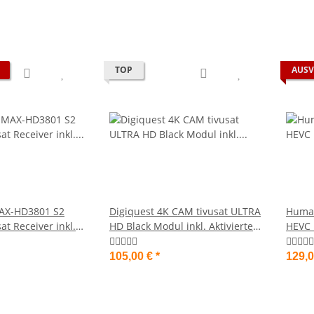
TOP
AUSV
AX-HD3801 S2
Digiquest 4K CAM tivusat ULTRA
Huma
t Receiver inkl.
HD Black Modul inkl. Aktivierte
HEVC 
ard
Black Karte CI+
Aktiv
105,00 €
*
129,