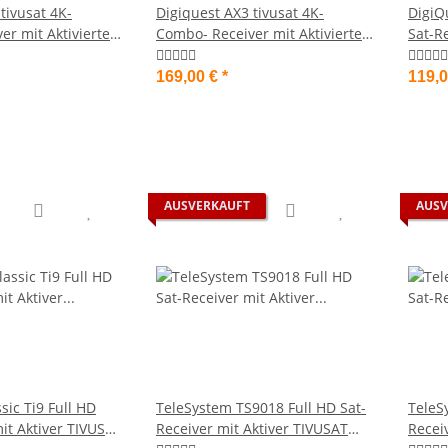
tivusat 4K-
Digiquest AX3 tivusat 4K-
DigiQ
r mit Aktivierter
Combo- Receiver mit Aktivierter
Sat-Re
roid 12
Karte und Android 12
Karte
169,00 €
*
119,
AUSVERKAUFT
AUSV
sic Ti9 Full HD
TeleSystem TS9018 Full HD Sat-
TeleS
it Aktiver TIVUSAT
Receiver mit Aktiver TIVUSAT
Recei