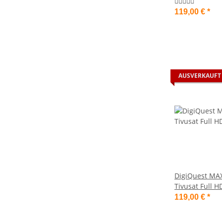
Karte
119,00 €
*
AUSVERKAUFT
DigiQuest M
Tivusat Full 
Aktivierter Ti
119,00 €
*