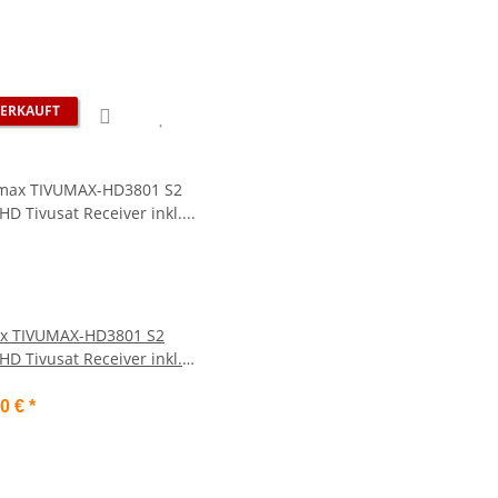
ERKAUFT
x TIVUMAX-HD3801 S2
HD Tivusat Receiver inkl.
e Smartcard
00 €
*