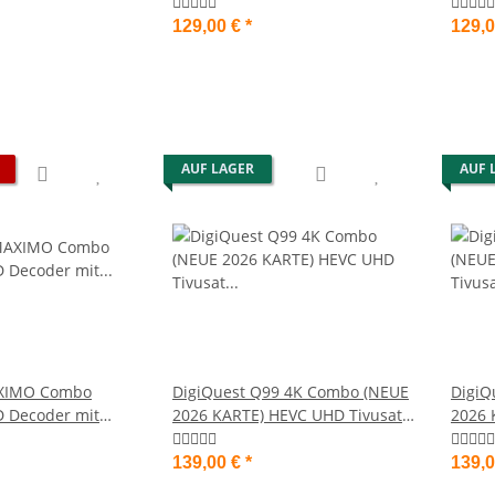
Karte Original
Karte
129,00 €
*
129,
AUF LAGER
AUF 
AXIMO Combo
DigiQuest Q99 4K Combo (NEUE
DigiQ
HD Decoder mit
2026 KARTE) HEVC UHD Tivusat
2026 
vusat Karte
Receiver inkl. Aktive Smartcard
Recei
139,00 €
*
139,