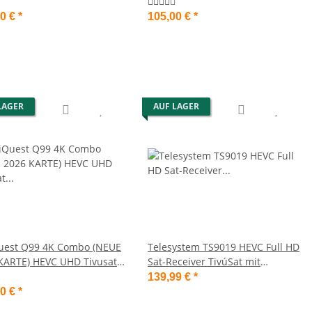
 Original
Black Karte CI+
00 €
*
105,00 €
*
LAGER
AUF LAGER
uest Q99 4K Combo (NEUE
Telesystem TS9019 HEVC Full HD
KARTE) HEVC UHD Tivusat
Sat-Receiver TivúSat mit
ver inkl. Aktive Smartcard
Aktivierter Tivusat Karte
139,99 €
*
00 €
*