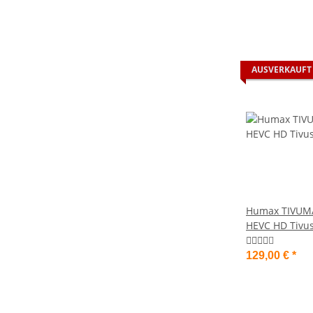
AUSVERKAUFT
Humax TIVUM
HEVC HD Tivusa
Aktive Smartc
129,00 €
*