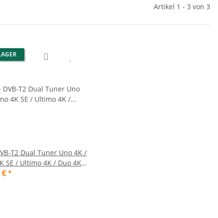
Artikel 1 - 3 von 3
LAGER
VB-T2 Dual Tuner Uno 4K /
K SE / Ultimo 4K / Duo 4K /
K SE
9 €
*