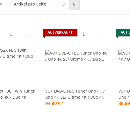
Artikel pro Seite
AUSVERKAUFT
AUF 
2X FBC Twin Tuner
VU+ DVB-C FBC Tuner Uno 4K /
VU+ D
mo 4K / Duo 4K
Uno 4K SE/ Ultimo 4K / Duo 4K /
Uno 4
 Demodulatoren )
Duo 4K SE( 8 Demodulatoren )
Duo 4
94,90 €
*
89,9