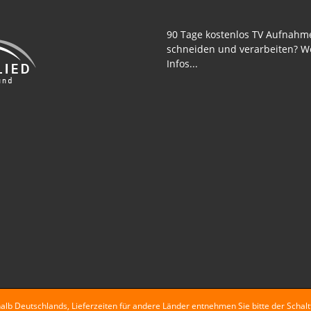
90 Tage kostenlos TV Aufnahm
schneiden und verarbeiten? W
Infos...
rhalb Deutschlands, Lieferzeiten für andere Länder entnehmen Sie bitte der Scha