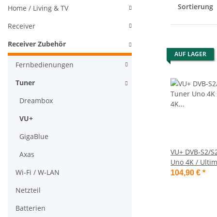
Sortierung
Home / Living & TV
Receiver
Receiver Zubehör
AUF LAGER
Fernbedienungen
Tuner
Dreambox
VU+
GigaBlue
VU+ DVB-S2/S
Axas
Uno 4K / Ulti
Wi-Fi / W-LAN
/Duo 4K SE( 8
104,90 €
*
Netzteil
Batterien