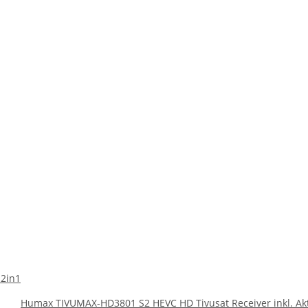
 2in1
Humax TIVUMAX-HD3801 S2 HEVC HD Tivusat Receiver inkl. Ak