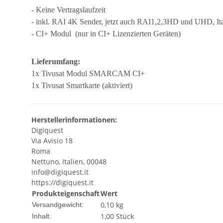
- Keine Vertragslaufzeit
- inkl. RAI 4K Sender, jetzt auch RAI1,2,3HD und UHD, I
- CI+ Modul
(nur in CI+ Lizenzierten Geräten)
Lieferumfang:
1
x Tivusat Modul SMARCAM CI+
1x Tivusat Smartkarte (aktiviert)
Herstellerinformationen:
Digiquest
Via Avisio 18
Roma
Nettuno, Italien, 00048
info@digiquest.it
https://digiquest.it
Produkteigenschaft
Wert
0,10 kg
Versandgewicht:
1,00 Stück
Inhalt: