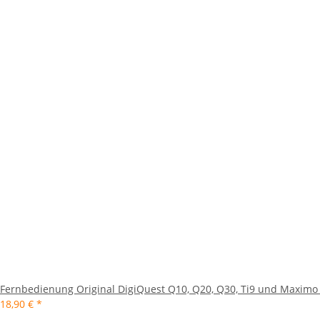
Fernbedienung Original DigiQuest Q10, Q20, Q30, Ti9 und Maximo
18,90 €
*