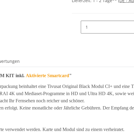
Lieferzeit:
1 - 2 Tage**
(DE - A
wertungen
M KIT inkl.
Aktivierte Smartcard
"
ckung beinhaltet eine Tivusat Original Black Modul CI+ und eine Tiv
r RAI 4K und Mediaset-Programme in HD und Ultra HD 4K, sowie weiter
cht Ihr Fernsehen noch reicher und schöner.
nden erfolgt. Keine monatliche oder Jährliche Gebühren. Der Empfang 
te verwendet werden. Karte und Modul sind zu einem verheiratet.