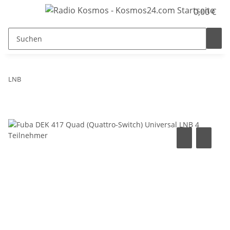
0,00 €
LNB