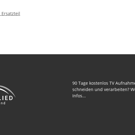
Ersatzteil
90 Tage kostenlos TV Aufnahm
schneiden und verarbeiten? W
Infos...