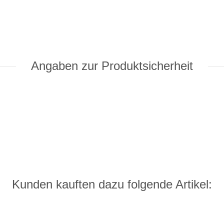
Angaben zur Produktsicherheit
Kunden kauften dazu folgende Artikel: