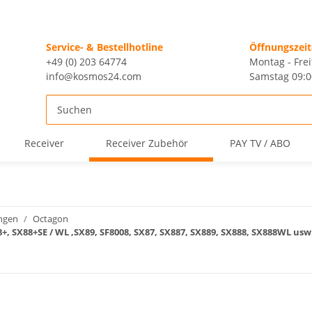
Service- & Bestellhotline
Öffnungszei
+49 (0) 203 64774
Montag - Frei
info@kosmos24.com
Samstag 09:0
Receiver
Receiver Zubehör
PAY TV / ABO
ngen
Octagon
, SX88+SE / WL ,SX89, SF8008, SX87, SX887, SX889, SX888, SX888WL usw