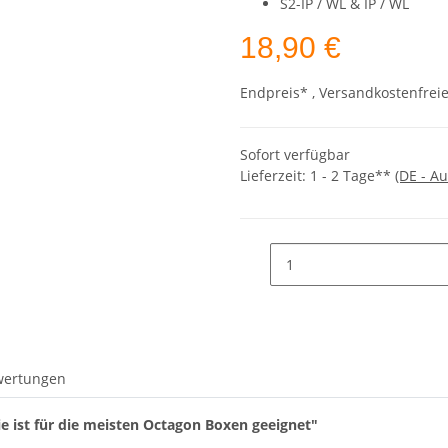
S2-IP / WL & IP / WL
18,90 €
Endpreis* , Versandkostenfrei
Sofort verfügbar
Lieferzeit:
1 - 2 Tage**
(DE - A
wertungen
e ist für die meisten Octagon Boxen geeignet"