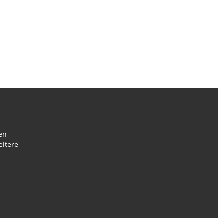
en
eitere