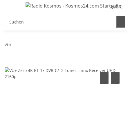
0,00 €
VU+