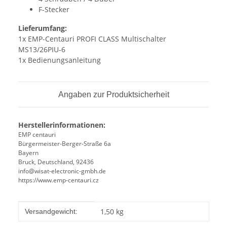
F-Stecker
Lieferumfang:
1x EMP-Centauri PROFI CLASS Multischalter
MS13/26PIU-6
1x Bedienungsanleitung
Angaben zur Produktsicherheit
Herstellerinformationen:
EMP centauri
Bürgermeister-Berger-Straße 6a
Bayern
Bruck, Deutschland, 92436
info@wisat-electronic-gmbh.de
https://www.emp-centauri.cz
Produkteigenschaft
Wert
1,50 kg
Versandgewicht: