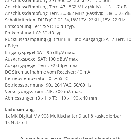
Anschlussdämpfung SAT 950...2150 MHz: -1....-3dB
Anschlussdämpfung Terr. 47...862 MHz (Aktiv): -16....-7 dB
Anschlussdämpfung Terr. 5...862 MHz (Passiv)): -38....-28 dB
Schaltkriterien: DISEqC 2.0/13V,18V,13V+22KHz,18V+22KHz
Entkopplung Terr./SAT: 10 dB typ.
Entkopplung H/V: 30 dB typ.
Rückflussdämpfung (gilt für Ein- und Ausgang) SAT / Terr. 10
dB typ.
Eingangspegel SAT: 95 dBµV max.
Ausgangspegel SAT: 100 dBµV max.
Ausgangspegel Terr.: 92 dBµV max.
DC Stromaufnahme vom Receiver: 40 mA
Betriebstemperatur: 0...+55 °C
Betriebsspannung: 90...264 VAC, 50/60 Hz
Versorgungsstrom LNB: 500 mA max.
Abmessungen (B x H x T): 110 x 190 x 40 mm
Lieferumfang:
1x MK Digital MV 908 Multischalter 9 auf 8 kaskadierbar
1x Netzteil