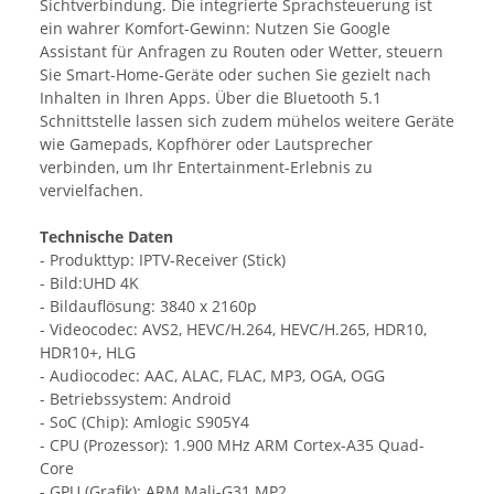
Sichtverbindung. Die integrierte Sprachsteuerung ist
ein wahrer Komfort-Gewinn: Nutzen Sie Google
Assistant für Anfragen zu Routen oder Wetter, steuern
Sie Smart-Home-Geräte oder suchen Sie gezielt nach
Inhalten in Ihren Apps. Über die Bluetooth 5.1
Schnittstelle lassen sich zudem mühelos weitere Geräte
wie Gamepads, Kopfhörer oder Lautsprecher
verbinden, um Ihr Entertainment-Erlebnis zu
vervielfachen.
Technische Daten
- Produkttyp: IPTV-Receiver (Stick)
- Bild:UHD 4K
- Bildauflösung: 3840 x 2160p
- Videocodec: AVS2, HEVC/H.264, HEVC/H.265, HDR10,
HDR10+, HLG
- Audiocodec: AAC, ALAC, FLAC, MP3, OGA, OGG
- Betriebssystem: Android
- SoC (Chip): Amlogic S905Y4
- CPU (Prozessor): 1.900 MHz ARM Cortex-A35 Quad-
Core
- GPU (Grafik): ARM Mali-G31 MP2