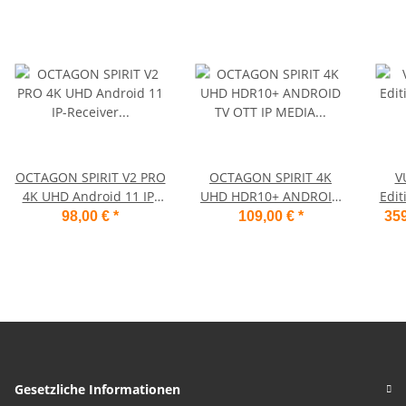
OCTAGON SPIRIT V2 PRO
OCTAGON SPIRIT 4K
V
4K UHD Android 11 IP-
UHD HDR10+ ANDROID
Edit
Receiver (HDR10+, Dual-
TV OTT IP MEDIA
98,00 €
*
109,00 €
*
359
WiFi, LAN, Bluetooth,
STREAMING BOX 5G
HDMI)
WLAN BT RCU
Gesetzliche Informationen