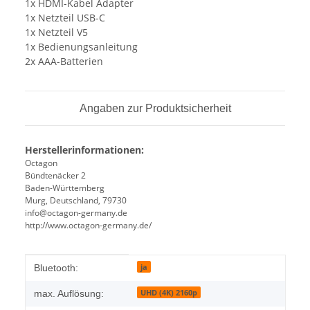
1x HDMI-Kabel Adapter
1x Netzteil USB-C
1x Netzteil V5
1x Bedienungsanleitung
2x AAA-Batterien
Angaben zur Produktsicherheit
Herstellerinformationen:
Octagon
Bündtenäcker 2
Baden-Württemberg
Murg, Deutschland, 79730
info@octagon-germany.de
http://www.octagon-germany.de/
Produkteigenschaft
Wert
ja
Bluetooth:
UHD (4K) 2160p
max. Auflösung: