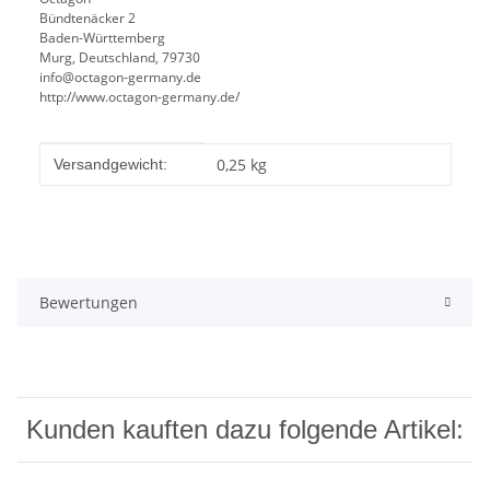
Bündtenäcker 2
Baden-Württemberg
Murg, Deutschland, 79730
info@octagon-germany.de
http://www.octagon-germany.de/
Produkteigenschaft
Wert
0,25 kg
Versandgewicht:
Bewertungen
Kunden kauften dazu folgende Artikel: