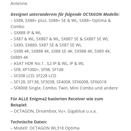
Antenne.
Geeignet unteranderem für folgende OCTAGON Modelle:
– SX88, SX88+ plus, SX88+ SE & WL, SX88+ Optima &
Combo
– SX888 IP & WL
– SX87 & WL, SX887 & WL, SX887 SE & SX887 SE WL
– SX89, SX889, SX87 SE & SX87 SE WL
– SX88 4K, SX888 4K, SX88 SE 4K, SX988 4K, SX89 4K,
SX889 4K
– ASAT HDR No.1 , S2-IP & WL, IP & WL
– SF8, XP1000+, SF98, SF108
– SF208 LCD, SF228 LCD
– SF128, SF138, SF3038, SF4008, SFX6008, SFX6018
– SF8008 Single, Combo, Twin, Mini Combo und andere
Für ALLE Enigma2 basierten Receiver wie zum
Beispiel:
– OCTAGON, Dreambox, Vu+, Gigablue u.v.a.
Technische Daten:
– Modell: OCTAGON WL318 Optima