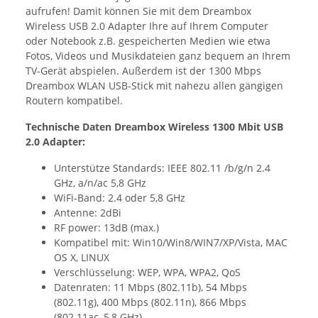
aufrufen! Damit können Sie mit dem Dreambox
Wireless USB 2.0 Adapter Ihre auf Ihrem Computer
oder Notebook z.B. gespeicherten Medien wie etwa
Fotos, Videos und Musikdateien ganz bequem an Ihrem
TV-Gerät abspielen. Außerdem ist der 1300 Mbps
Dreambox WLAN USB-Stick mit nahezu allen gängigen
Routern kompatibel.
Technische Daten Dreambox Wireless 1300 Mbit USB
2.0 Adapter:
Unterstütze Standards: IEEE 802.11 /b/g/n 2.4
GHz, a/n/ac 5,8 GHz
WiFi-Band: 2.4 oder 5,8 GHz
Antenne: 2dBi
RF power: 13dB (max.)
Kompatibel mit: Win10/Win8/WIN7/XP/Vista, MAC
OS X, LINUX
Verschlüsselung: WEP, WPA, WPA2, QoS
Datenraten: 11 Mbps (802.11b), 54 Mbps
(802.11g), 400 Mbps (802.11n), 866 Mbps
(802.11ac, 5,8 GHz)