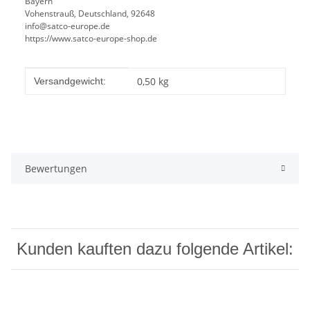
Bayern
Vohenstrauß, Deutschland, 92648
info@satco-europe.de
https://www.satco-europe-shop.de
Produkteigenschaft
Wert
0,50 kg
Versandgewicht:
Bewertungen
Kunden kauften dazu folgende Artikel: