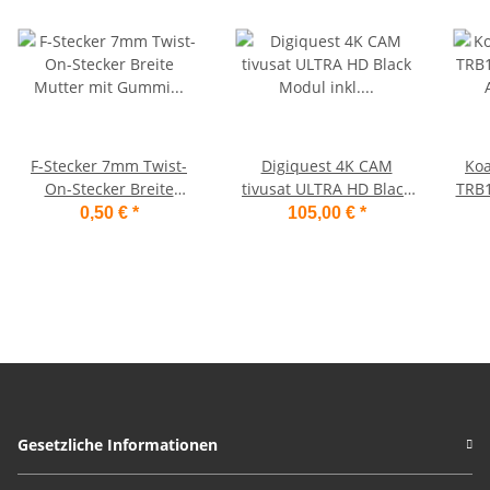
F-Stecker 7mm Twist-
Digiquest 4K CAM
Koa
On-Stecker Breite
tivusat ULTRA HD Black
TRB1
Mutter mit Gummi
Modul inkl. Aktivierte
A++
0,50 €
*
105,00 €
*
Dichtung
Black Karte CI+
Gesetzliche Informationen