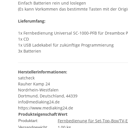
Einfach Batterien rein und losl
(Es kann Vorkommen das bestimmte Tasten mit der Origi
Lieferumfang:
1x Fernbedienung Universal SC-1000-PFB für Dreambox 
1x CD
1x USB Ladekabel für zukünftige Programmierung
3x Batterien
Herstellerinformationen:
satcheck
Rauher Kamp 24
Nordrhein-Westfalen
Dortmund, Deutschland, 44339
info@mediaking24.de
https://www.mediaking24.de
Produkteigenschaft
Wert
Fernbedienung für Set-Top-Box/TV-
Produktart:
1,00 kg
Versandgewicht: