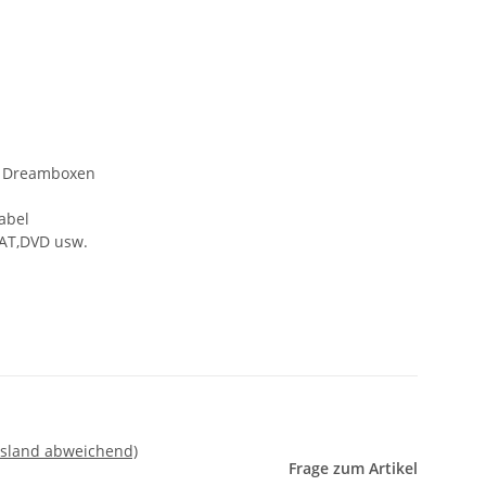
r Dreamboxen
kabel
SAT,DVD usw.
usland abweichend)
Frage zum Artikel