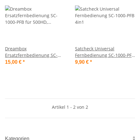
Dreambox
Satcheck Universal
Ersatzfernbedienung SC-
Fernbedienung SC-1000-PFB
1000-PFB für 500HD,
4in1
15,00 €
*
9,90 €
*
800HD/SE, 8000HD,7020HD...
Artikel 1 - 2 von 2
Kategorien