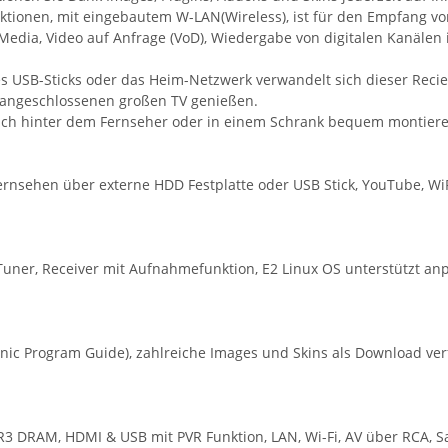
nktionen, mit eingebautem W-LAN(Wireless), ist für den Empfang vo
edia, Video auf Anfrage (VoD), Wiedergabe von digitalen Kanälen 
es USB-Sticks oder das Heim-Netzwerk verwandelt sich dieser Recie
m angeschlossenen großen TV genießen.
 auch hinter dem Fernseher oder in einem Schrank bequem montiere
rnsehen über externe HDD Festplatte oder USB Stick, YouTube, WiFi
uner, Receiver mit Aufnahmefunktion, E2 Linux OS unterstützt anp
nic Program Guide), zahlreiche Images und Skins als Download verf
DRAM, HDMI & USB mit PVR Funktion, LAN, Wi-Fi, AV über RCA, Sat 