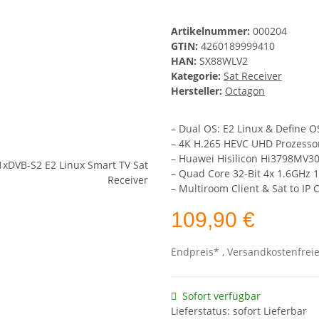
Artikelnummer:
000204
GTIN:
4260189999410
HAN:
SX88WLV2
Kategorie:
Sat Receiver
Hersteller:
Octagon
– Dual OS: E2 Linux & Define O
– 4K H.265 HEVC UHD Prozessor
– Huawei Hisilicon Hi3798MV30
– Quad Core 32-Bit 4x 1.6GHz 
– Multiroom Client & Sat to IP 
109,90 €
Endpreis* , Versandkostenfrei
Sofort verfügbar
Lieferstatus: sofort Lieferbar