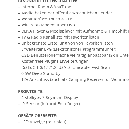
BESONDERE EIGENSCHAFTEN:
– Internet Radio & YouTube
– Mediatheken der öffentlich-rechtlichen Sender
– WebInterface Touch & FTP
– WiFi & 3G Modem über USB
– DLNA Player & Mediaplayer mit Aufnahme & TimeShift 
– TV & Radio Kanalliste mit Favoritenlisten
– Unbegrenzte Erstellung von von Favoritenlisten
– Erweiterter EPG (Elektronischer Programmführer)
– OSD Benutzeroberfläche vielfältig anpassbar (Skin Unte
– Kostenfreie Plugins Erweiterungen
– DiSEqC 1.0/1.1/1.2, USALS, Unicable, Fast-Scan
– 0.5W Deep Stand-by
– 12V Anschluss (auch als Camping Receiver für Wohnmob
FRONTSEITE:
– 4-stelliges 7-Segment Display
– IR Sensor (Infrarot Empfänger)
GERÄTE OBERSEITE:
– LED Anzeige (rot / blau)