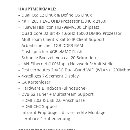
HAUPTMERKMALE:
– Dual OS: E2 Linux & Define OS Linux
– 4K H.265 HEVC UHD Prozessor (3840 x 2160)
– Huawei Hisilicon Hi3798MV300 Chipsatz
– Quad Core 32-Bit 4x 1.6GHz 15000 DMIPS Prozessor
– Multiroom Client & Sat to IP Client Support
– Arbeitsspeicher 1GB DDR3 RAM
– Flashspeicher 4GB eMMC Flash
– Schnelle Bootzeit von ca. 20 Sekunden
– LAN Ethernet (100Mbps) Netzwerk Schnittstelle
– Fest verbautes 2.4/5G Dual-Band WiFi (WLAN) 1200Mbp
– 4-stelliges 7-Segment Display
– CA Kartenleser
– Hardware BlindScan (Blindsuche)
– DVB-S2 Tuner + Multistream Support
– HDMI 2.0a & USB 2.0 Anschlüsse
– HDMI CEC Support
– Infrarot-Empfänger für versteckte Montage
– Lernbare Fernbedienung