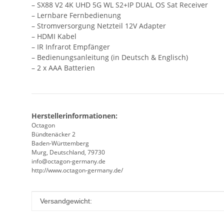
– SX88 V2 4K UHD 5G WL S2+IP DUAL OS Sat Receiver
– Lernbare Fernbedienung
– Stromversorgung Netzteil 12V Adapter
– HDMI Kabel
– IR Infrarot Empfänger
– Bedienungsanleitung (in Deutsch & Englisch)
– 2 x AAA Batterien
Herstellerinformationen:
Octagon
Bündtenäcker 2
Baden-Württemberg
Murg, Deutschland, 79730
info@octagon-germany.de
http://www.octagon-germany.de/
Produkteigenschaft
Wert
Versandgewicht: