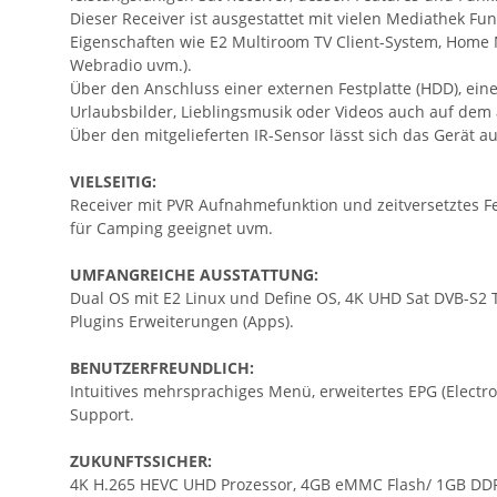
Dieser Receiver ist ausgestattet mit vielen Mediathek Fu
Eigenschaften wie E2 Multiroom TV Client-System, Home M
Webradio uvm.).
Über den Anschluss einer externen Festplatte (HDD), ein
Urlaubsbilder, Lieblingsmusik oder Videos auch auf de
Über den mitgelieferten IR-Sensor lässt sich das Gerät
VIELSEITIG:
Receiver mit PVR Aufnahmefunktion und zeitversetztes Fe
für Camping geeignet uvm.
UMFANGREICHE AUSSTATTUNG:
Dual OS mit E2 Linux und Define OS, 4K UHD Sat DVB-S2 T
Plugins Erweiterungen (Apps).
BENUTZERFREUNDLICH:
Intuitives mehrsprachiges Menü, erweitertes EPG (Electro
Support.
ZUKUNFTSSICHER:
4K H.265 HEVC UHD Prozessor, 4GB eMMC Flash/ 1GB DDR3 